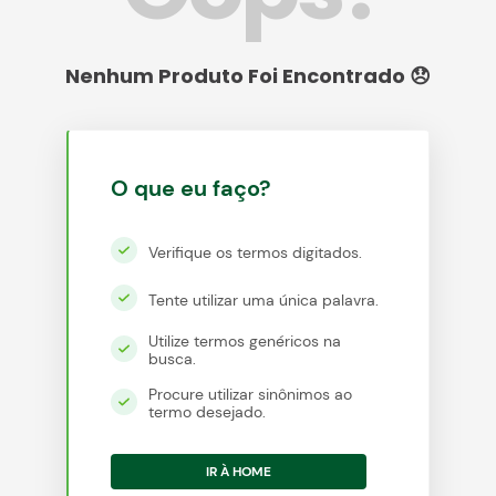
egócios
ocamar
O que eu faço?
Verifique os termos digitados.
Tente utilizar uma única palavra.
Utilize termos genéricos na
busca.
Procure utilizar sinônimos ao
termo desejado.
IR À HOME