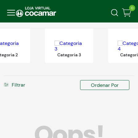
0
tegoria 2
Categoria 3
Categori
Filtrar
Ordenar Por
Oops!