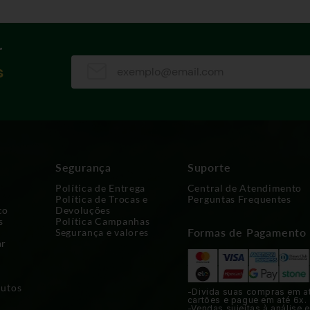
r
s
Segurança
Suporte
Política de Entrega
Central de Atendimento
Política de Trocas e
Perguntas Frequentes
co
Devoluções
s
Política Campanhas
Formas de Pagamento
Segurança e valores
ar
dutos
-Divida suas compras em a
cartões e pague em até 6x.
-Vendas sujeitas à análise e