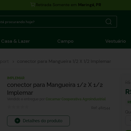
Retirada Somente em
Maringá, PR
tá procurando hoje?
Casa & Lazer
Campo
Vestuário
port
conector para Mangueira 1/2 X 1/2 Implemar
IMPLEMAR
R$
conector para Mangueira 1/2 X 1/2
R
Implemar
Cocamar Cooperativa Agroindustrial
R$
Ref:
482544
Qu
Detalhes do produto