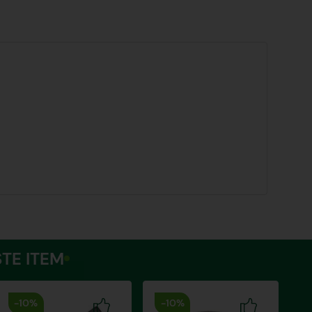
TE ITEM
-
10%
-
10%