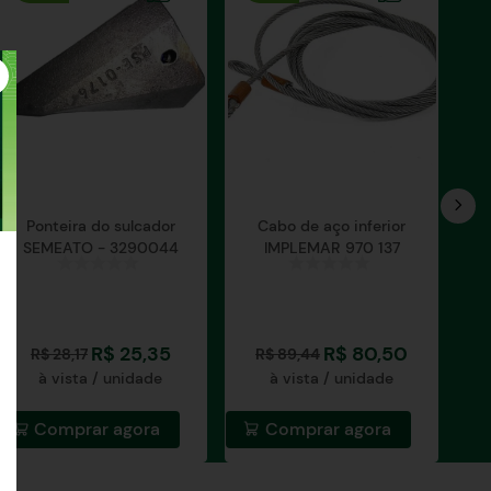
Ponteira do sulcador
Cabo de aço inferior
SEMEATO - 3290044
IMPLEMAR 970 137
R$
25
,
35
R$
80
,
50
R$
28
,
17
R$
89
,
44
à vista / unidade
à vista / unidade
Comprar agora
Comprar agora