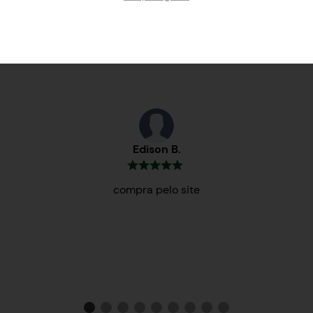
Testemunhos
Edison B.
compra pelo site