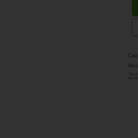
Calc
Não s
*Os v
no ca