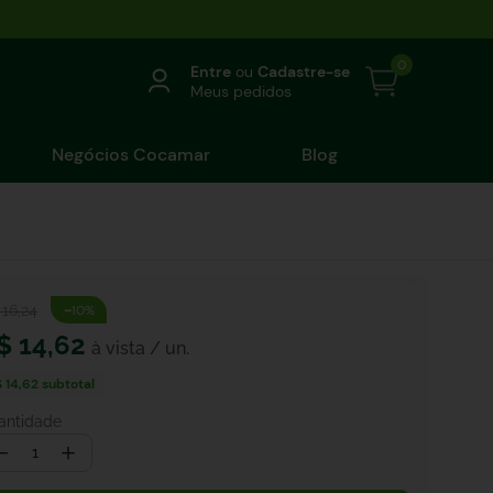
0
Entre
ou
Cadastre-se
Meus pedidos
Negócios Cocamar
Blog
-
16
,
24
10%
$
14
,
62
 14,62
subtotal
antidade
－
＋