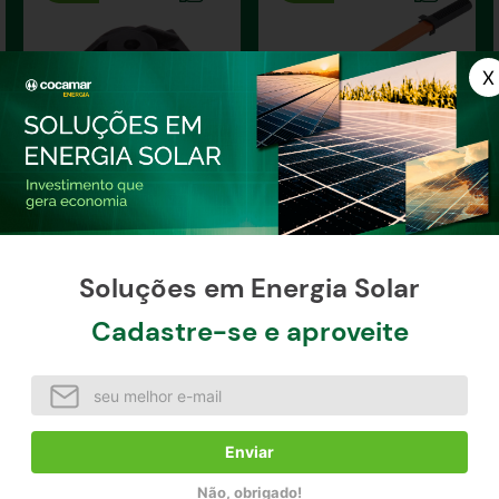
Abraçadeira Tubo Bijet
Alavanca de acionamento
Jacto
JACTO 615005
Soluções em Energia Solar
Cadastre-se e aproveite
R$
2
,
71
R$
19
,
04
R$
3
,
01
R$
21
,
16
à vista / unidade
à vista / unidade
Comprar agora
Comprar agora
Enviar
Não, obrigado!