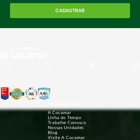
Período de carência
CADASTRAR
Não destinar ao consumo humano a carne de
animais tratados antes de transcorridos 10 dias a
aplicação do produto.
Descarte o leite destinado ao consumo durante
03 (três) dias após a última aplicação.
Institucional
A Cocamar
Linha do Tempo
Trabalhe Conosco
Nossas Unidades
Blog
Visite A Cocamar