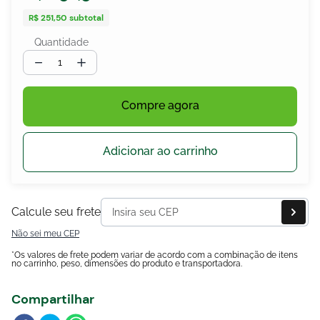
R$ 251,50
subtotal
Quantidade
－
＋
egócios
ocamar
Compre agora
Adicionar ao carrinho
Calcule seu frete
Não sei meu CEP
*Os valores de frete podem variar de acordo com a combinação de itens
no carrinho, peso, dimensões do produto e transportadora.
Compartilhar