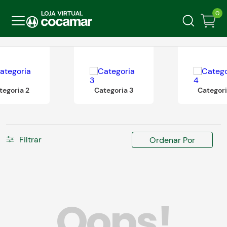
0
tegoria 2
Categoria 3
Categori
Filtrar
Ordenar Por
Oops!