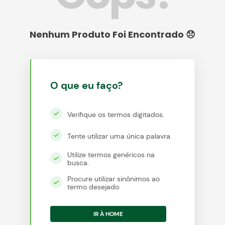
egócios
ocamar
O que eu faço?
Verifique os termos digitados.
Tente utilizar uma única palavra.
Utilize termos genéricos na
busca.
Procure utilizar sinônimos ao
termo desejado.
IR À HOME