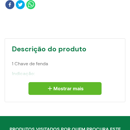
Blog
Descrição do produto
1 Chave de fenda
Indicação:
Indicada para fixar e soltar parafusos com fenda
simples.
Mostrar mais
Produzida em aço cromo vanádio,
proporcionando maior resistência e durabilidade.
Possui acabamento niquelado que confere maior
resistência contra oxidação/corrosão. Conta com
ponta magnetizada que facilita tanto a colocação
quanto a retirada de parafusos em locais de
difícil acesso. Cabo anatômico em polipropileno
PRODUTOS VISITADOS POR QUEM PROCURA ESTE