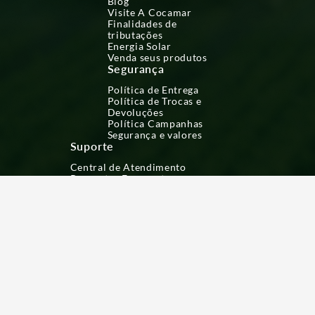
Blog
Visite A Cocamar
Finalidades de
tributações
Energia Solar
Venda seus produtos
Segurança
Política de Entrega
Política de Trocas e
Devoluções
Política Campanhas
Segurança e valores
Suporte
Central de Atendimento
Perguntas Frequentes
Formas de Pagamento
-Divida suas compras em até 2
cartões e pague em até 6x.
-Vendas sujeitas à análise e
confirmação de dados pela empresa.
(*)Ofertas válidas para produtos
selecionados, consulte condições.