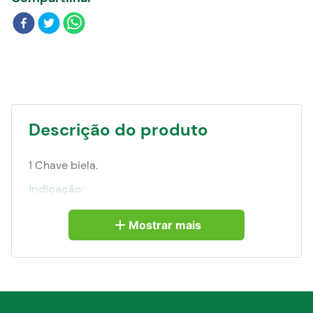
Blog
Descrição do produto
1 Chave biela.
Indicação:
Indicada para apertar e soltar porcas e parafusos
sextavados. Nunca utilizar prolongadores sobre a
Mostrar mais
chave, pois isso aumentará o torque aplicado e
diminuirá a vida útil da ferramenta.
Produzida em aço cromo vanádio,
proporcionando maior resistência e durabilidade.
Corpo com acabamento cromado fosco que
aumenta a proteção contra oxidação/corrosão.