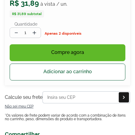
R$
31
,
89
R$ 31,89
subtotal
Quantidade
－
＋
2 disponíveis
egócios
ocamar
Compre agora
Adicionar ao carrinho
Calcule seu frete
Não sei meu CEP
*Os valores de frete podem variar de acordo com a combinação de itens
no carrinho, peso, dimensões do produto e transportadora.
Compartilhar