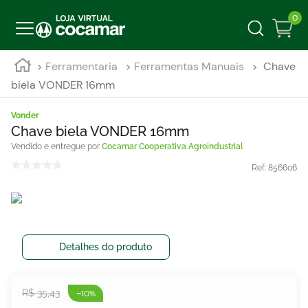
0
Ferramentaria
Ferramentas Manuais
Chave
biela VONDER 16mm
Vonder
Chave biela VONDER 16mm
Cocamar Cooperativa Agroindustrial
Ref:
856606
Detalhes do produto
-
R$
35
,
43
10%