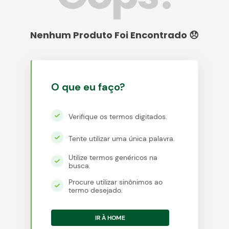
egócios
ocamar
O que eu faço?
Verifique os termos digitados.
Tente utilizar uma única palavra.
Utilize termos genéricos na
busca.
Procure utilizar sinônimos ao
termo desejado.
IR À HOME