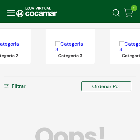
0
tegoria 2
Categoria 3
Categori
Filtrar
Ordenar Por
Oops!