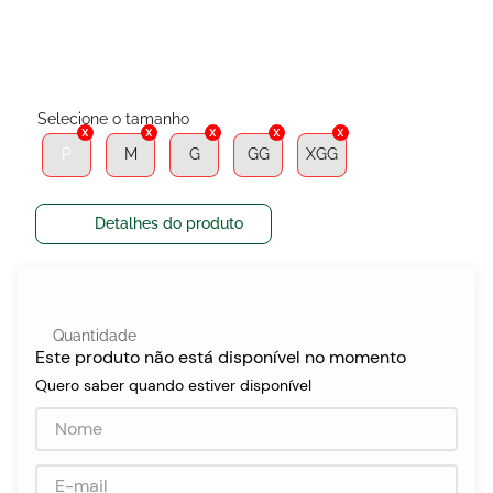
egócios
ocamar
P
M
G
GG
XGG
Detalhes do produto
Quantidade
Este produto não está disponível no momento
Quero saber quando estiver disponível