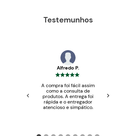
Testemunhos
Alfredo P.
A compra foi fácil assim
Tórax:
Com auxilio de uma fita métrica, contorne
como a consulta de
a parte mais alta do tórax, a fita deve estar
produtos. A entrega foi
folgada.
rápida e o entregador
Cintura:
Contorne a parte mais fina da sua
atencioso e simpático.
cintura
Quadril:
Contorne a parte mais larga abaixo da
cintura, passando paralelamente pela parte mais
alta dos glúteos.