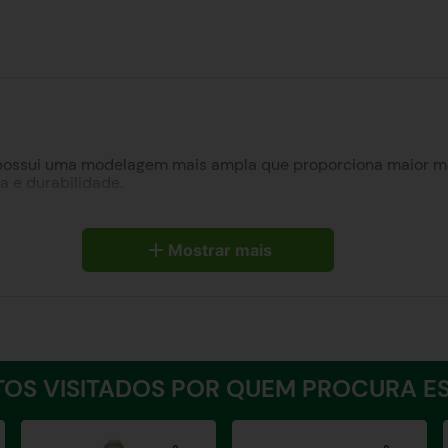
 possui uma modelagem mais ampla que proporciona maior mob
a e durabilidade.
ue a tornam únicas, com diversas cores, bordados no bolso e
ga para você!
Mostrar mais
OS VISITADOS POR QUEM PROCURA ES