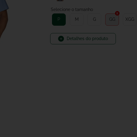
P
M
G
GG
XGG
Detalhes do produto