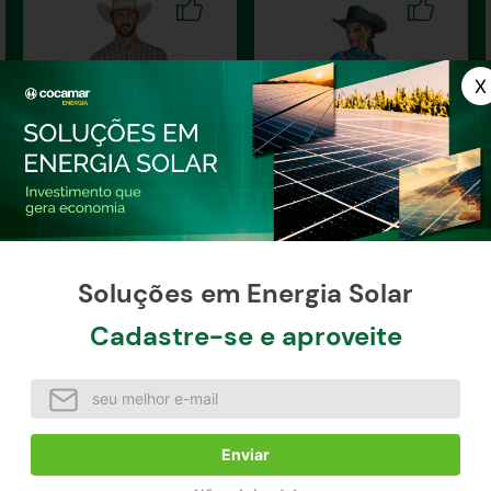
Camisa Masculina Manga
Camisa Feminina Manga
Longa Custom Fit Xadrez
Longa Bordada
Soluções em Energia Solar
Cadastre-se e aproveite
à vista / unidade
à vista / unidade
Indisponível
Indisponível
Enviar