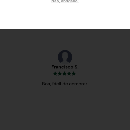
Não, obrigado!
Testemunhos
Francisco S.
Boa, fácil de comprar.