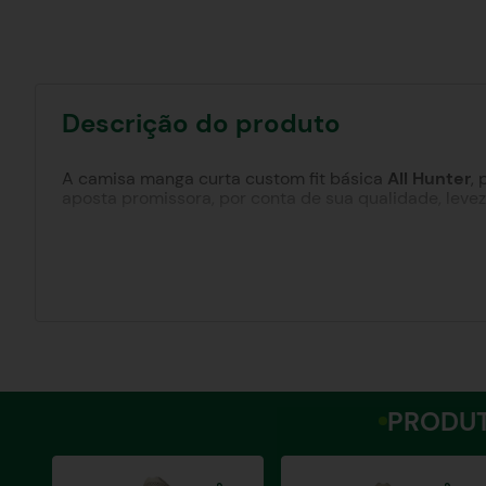
Descrição do produto
A camisa manga curta custom fit básica
All Hunter
,
aposta promissora, por conta de sua qualidade, levez
As camisas All Hunter contam com vários detalhes q
um acabamento impecável que so a All Hunter entre
Composição
100% algodão
PRODUT