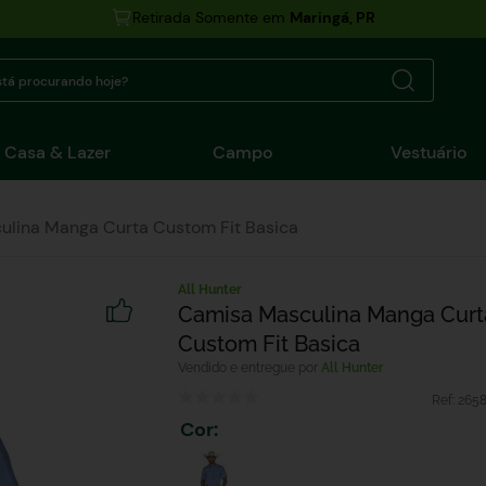
Retirada Somente em
Maringá, PR
tá procurando hoje?
Casa & Lazer
Campo
Vestuário
lina Manga Curta Custom Fit Basica
All Hunter
Camisa Masculina Manga Curt
Custom Fit Basica
All Hunter
Ref:
2658
Cor
: