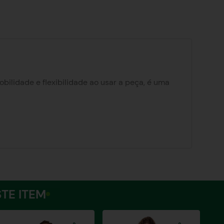
ilidade e flexibilidade ao usar a peça, é uma
 na pala, e também com botões personalizados e
TE ITEM