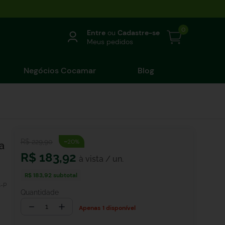
0
Entre
ou
Cadastre-se
Meus pedidos
Negócios Cocamar
Blog
-
R$
229
,
90
20%
a
R$
183
,
92
R$ 183,92
subtotal
-P
Quantidade
－
＋
1 disponível