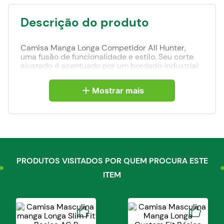
Descrição do produto
Camisa Manga Longa Competidor All Hunter,
uma fusão de funcionalidade e estilo. Seu corte
ajustado é acentuado por um bordado industrial
distintivo, tornando-a ideal para competições.
Além de oferecer um visual moderno e autêntico,
Mostrar mais
esta peça foi projetada para acompanhá-lo nas
competições, garantindo um desempenho de alto
nível. Composição: 97%algodão 03%elastano
PRODUTOS VISITADOS POR QUEM PROCURA ESTE
ITEM