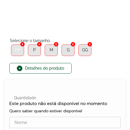
egócios
ocamar
PP
P
M
G
GG
Detalhes do produto
Quantidade
Este produto não está disponível no momento
Quero saber quando estiver disponível