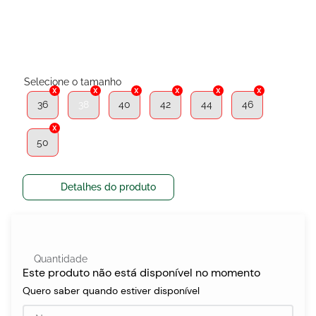
egócios
ocamar
36
38
40
42
44
46
50
Detalhes do produto
Quantidade
Este produto não está disponível no momento
Quero saber quando estiver disponível