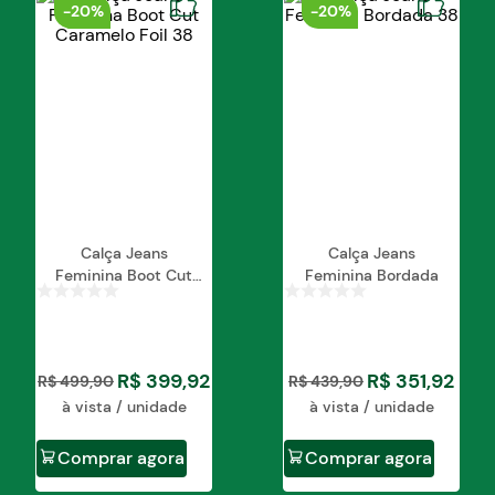
-
20%
-
20%
- 98% Algodão 2% Elastano.
Calça Jeans
Calça Jeans
Feminina Boot Cut
Feminina Bordada
Caramelo Foil
R$
399
,
92
R$
351
,
92
R$
499
,
90
R$
439
,
90
à vista / unidade
à vista / unidade
Comprar agora
Comprar agora