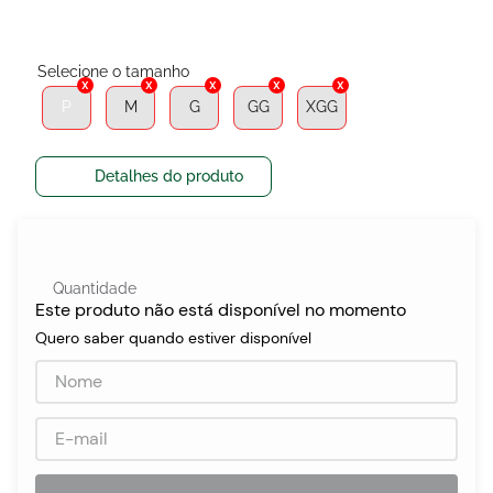
egócios
P
M
G
GG
XGG
ocamar
Detalhes do produto
Quantidade
Este produto não está disponível no momento
Quero saber quando estiver disponível