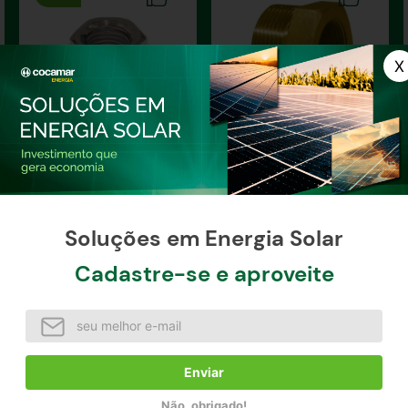
Porca Flange
Conexão Adaptador BSP
Soluções em Energia Solar
Cadastre-se e aproveite
R$
19
,
09
R$
24
,
78
R$
27
,
53
à vista / unidade
à vista / unidade
ou
R$
17
,
18
no pix/boleto
(
10
% off)
Comprar agora
Comprar agora
Enviar
Não, obrigado!