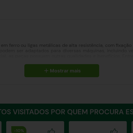
 em ferro ou ligas metálicas de alta resistência, com fixaç
podem ser adaptados para diversas máquinas, incluindo ve
cial, as peças possuem outras qualidades e benefícios. Ent
Mostrar mais
que 600 N/mm2;
•
As peças não sofrem perda de material d
ensão);
•
As buchas para tratores são fáceis de montar e instal
OS VISITADOS POR QUEM PROCURA ES
-
10%