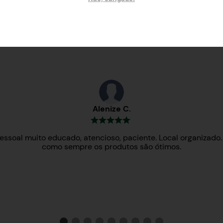
Testemunhos
Alenize C.
essoal muito educado, atencioso, paciente. Local organizado.
como sempre os produtos são ótimos.