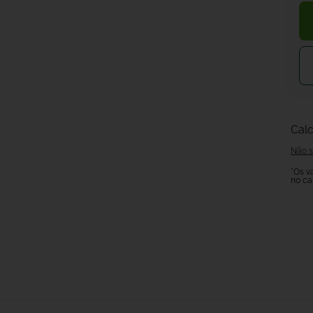
Calc
Não s
*Os v
no ca