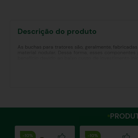
Descrição do produto
As buchas para tratores são, geralmente, fabricadas
material nodular. Dessa forma, esses componentes 
benefício devido ao baixo custo de investimento ini
para tratores, podemos citar:
•
Resistência das buchas para tratores é maior 
tratamento térmico (recomendado para o alívio de t
PRODUT
-
10%
-
10%