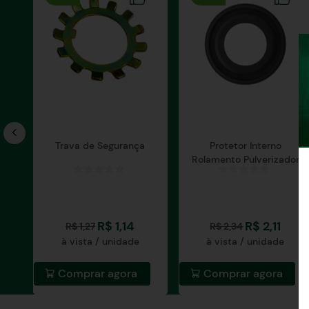
Trava de Segurança
Protetor Interno
Rolamento Pulverizador
R$
1
,
14
R$
2
,
11
R$
1
,
27
R$
2
,
34
à vista / unidade
à vista / unidade
Comprar agora
Comprar agora