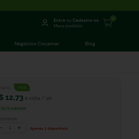
0
Entre
ou
Cadastre-se
Meus pedidos
Negócios Cocamar
Blog
-
14
,
15
10%
$
12
,
73
 12,73
subtotal
antidade
－
＋
2 disponíveis