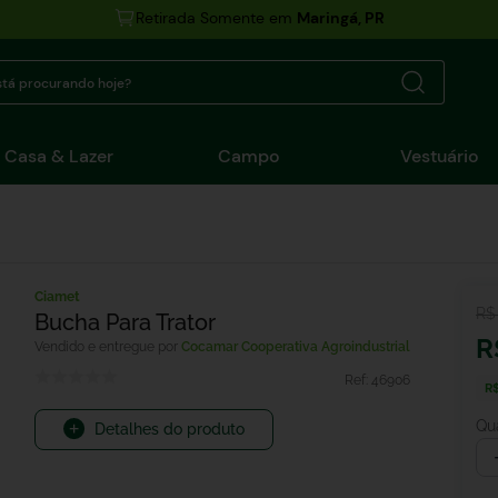
Retirada Somente em
Maringá, PR
tá procurando hoje?
Casa & Lazer
Campo
Vestuário
Ciamet
R$
Bucha Para Trator
R
Cocamar Cooperativa Agroindustrial
Ref:
46906
R$
Qu
Detalhes do produto