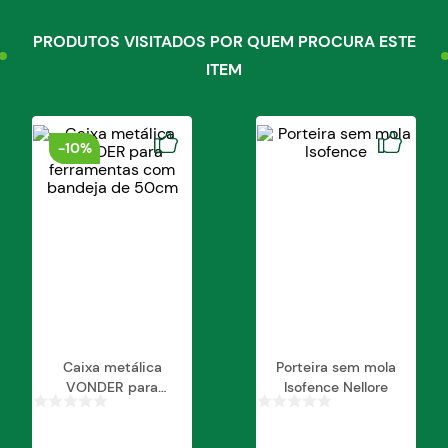
Diâmetro: 6,00 mm Comprimento total: 93,00
PRODUTOS VISITADOS POR QUEM PROCURA ESTE
mm Norma DIN: DIN 338 Material: Aço rápido HSS
Sentido de corte: Corte à direita Tipo de afiação:
ITEM
Normal Tipo de canal: Helicoidal Tipo de haste:
Paralela/cilíndrica Massa aproximada (peso):
0,018 kg
-
10%
Caixa metálica
Porteira sem mola
VONDER para
Isofence Nellore
ferramentas com
bandeja de 50cm