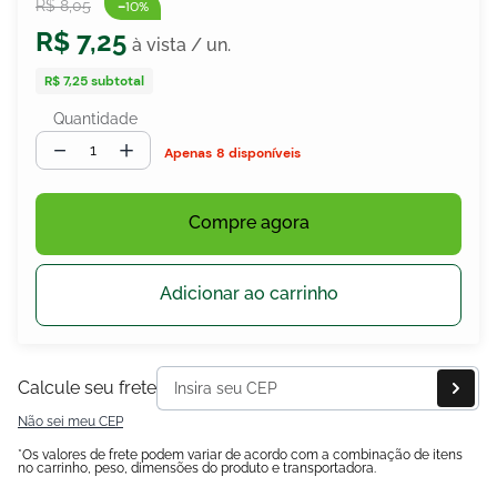
-
R$
8
,
05
10%
R$
7
,
25
R$ 7,25
subtotal
egócios
ocamar
Quantidade
－
＋
8 disponíveis
Compre agora
Adicionar ao carrinho
Calcule seu frete
Não sei meu CEP
*Os valores de frete podem variar de acordo com a combinação de itens
no carrinho, peso, dimensões do produto e transportadora.