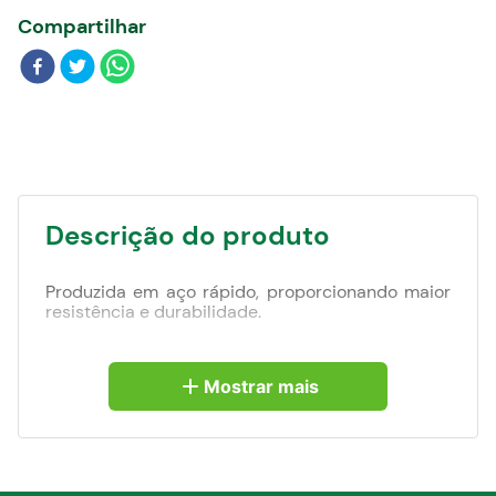
Blog
Compartilhar
Descrição do produto
Produzida em aço rápido, proporcionando maior
resistência e durabilidade.
Indicação:
Indicada para metais ferrosos e não ferrosos.
Mostrar mais
Para aumentar a vida útil da broca, recomenda-
se utilizar fluído/óleo de corte para lubrificação e
resfriamento.
Detalhes técnicos: