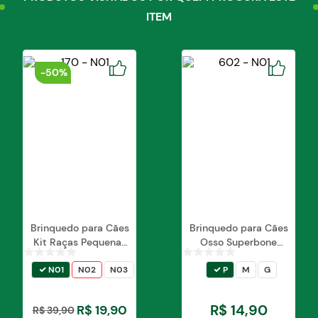
ITEM
-
50%
Brinquedo para Cães
Brinquedo para Cães
Kit Raças Pequenas
Osso Superbone
Furacão Pet
Borracha Furacão Pet
N01
N02
N03
P
M
G
R$
14
,
90
R$
19
,
90
R$
39
,
90