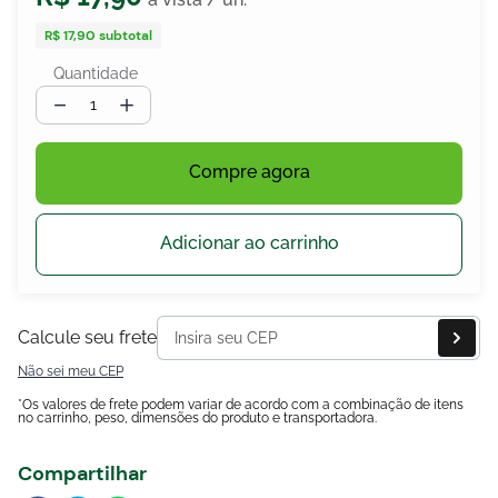
R$ 17,90
subtotal
Quantidade
egócios
－
＋
ocamar
Compre agora
Adicionar ao carrinho
Calcule seu frete
Não sei meu CEP
*Os valores de frete podem variar de acordo com a combinação de itens
no carrinho, peso, dimensões do produto e transportadora.
Compartilhar