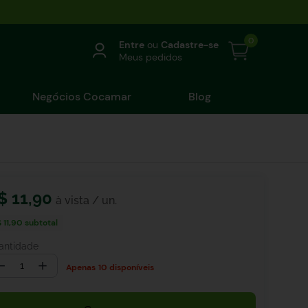
0
Entre
ou
Cadastre-se
Meus pedidos
Negócios Cocamar
Blog
$
11
,
90
 11,90
subtotal
antidade
－
＋
10 disponíveis