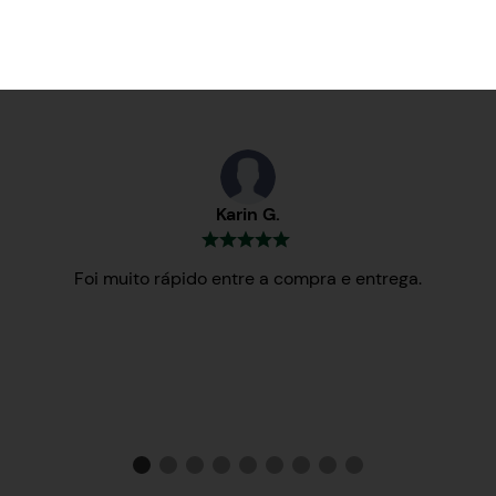
Testemunhos
Karin G.
Foi muito rápido entre a compra e entrega.