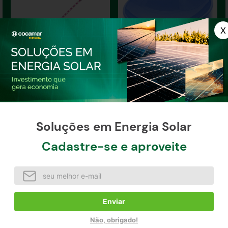
 anos, hoje a empresa é a maior fabricante de acessórios pe
acional e internacional. Os produtos são desenvolvidos com 
rno e externo, o portfólio amplo contempla comedouros, beb
atos, caixas de transporte, dentre outros.
 feito a alegria não só dos animaizinhos de estimação brasil
 pets.
Guia De Corda Roliça 1m
Comedouro Plástico Prime
Fina (10mm) para Cães
para Gatos 200 ml
Furacão Pet
Soluções em Energia Solar
Cadastre-se e aproveite
R$
19
,
90
R$
14
,
90
à vista / unidade
à vista / unidade
Comprar agora
Comprar agora
Enviar
Não, obrigado!