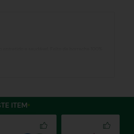
o entretido e saudável. Feito de borracha 100%
ie irregular estimula o instinto natural de
TE ITEM