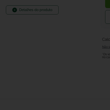
Detalhes do produto
Calc
Não s
*Os v
no ca