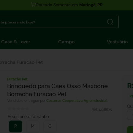
Retirada Somente em
Maringá, PR
tá procurando hoje?
Casa & Lazer
Campo
Vestuário
rracha Furacão Pet
Furacão Pet
R
Brinquedo para Cães Osso Maxbone
Borracha Furacão Pet
R$
Cocamar Cooperativa Agroindustrial
Qu
Ref:
1208675
P
M
G