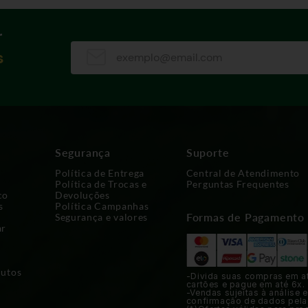
r
s
Segurança
Suporte
Política de Entrega
Central de Atendimento
Política de Trocas e
Perguntas Frequentes
co
Devoluções
s
Política Campanhas
Formas de Pagamento
Segurança e valores
ar
dutos
-Divida suas compras em a
cartões e pague em até 6x.
-Vendas sujeitas à análise e
confirmação de dados pela