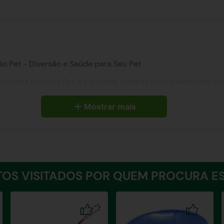
 Pet - Diversão e Saúde para Seu Pet
orracha Furacão Pet é a escolha perfeita para manter seu cã
as raças e tamanhos de cães. Seu formato de osso com superfíc
s gengivas saudáveis.
Mostrar mais
de alta qualidade, resistente a mordidas e puxões.
ular que atrai e estimula o cão a brincar.
G para atender cães de todos os portes.
dar a todos os gostos.
OS VISITADOS POR QUEM PROCURA ES
s gengivas, prevenindo o tártaro.
l de liberar energia e reduzir o estresse.
vitando comportamentos destrutivos.
través de brincadeiras interativas.