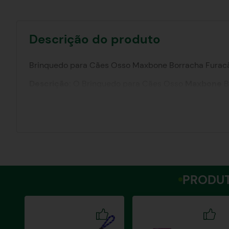
Descrição do produto
Brinquedo para Cães Osso Maxbone Borracha Furacão
Descrição:
O Brinquedo para Cães Osso
Maxbone
B
maciça e atóxica, este brinquedo é ideal para todas 
mastigação, ajudando a manter os dentes limpos e a
Características:
Material Durável:
Confeccionado em borracha maciça 
Segurança:
Material atóxico, seguro para seu pet.
Design Atrativo:
Formato de osso com superfície irreg
Tamanhos Variados:
Disponível nos tamanhos P, M e 
Cores Sortidas:
Disponível em várias cores para agra
PRODUT
Benefícios:
Saúde Bucal:
Ajuda a limpar os dentes e massagear a
Redução do Estresse:
Proporciona uma forma saudáve
Entretenimento:
Mantém seu cão ocupado e feliz, e
Interação:
Fortalece o vínculo entre você e seu pet a