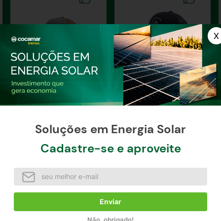
Bone Premium Roper
Bone Premium Roper AC
Chumbo com Ocre
Preto
Soluções em Energia Solar
Cadastre-se e aproveite
à vista / unidade
à vista / unidade
Indisponível
Indisponível
Enviar
Não, obrigado!