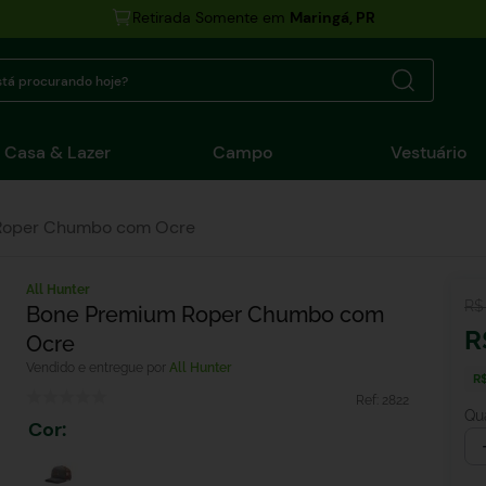
Retirada Somente em
Maringá, PR
tá procurando hoje?
Casa & Lazer
Campo
Vestuário
Roper Chumbo com Ocre
All Hunter
R$
Bone Premium Roper Chumbo com
R
Ocre
All Hunter
R$
Ref:
2822
Qu
Cor
: