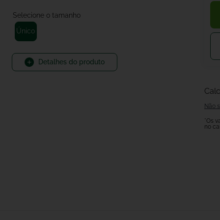
Único
Detalhes do produto
Calc
Não s
*Os v
no ca