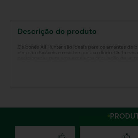
Descrição do produto
Os bonés All Hunter são ideais para os amantes de bo
eles são duráveis e resistem ao uso diário. Os bonés
posicionadas para uma excelente circulação de ar, 
encaixe perfeito, com medidas de profundidade de 1
estilo ao visual. Seja para looks casuais ou para ativi
PRODUT