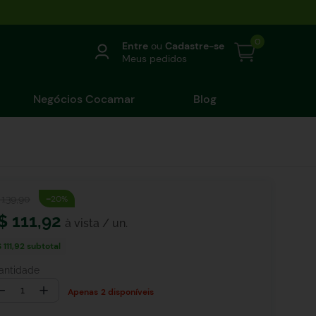
0
Entre
ou
Cadastre-se
Meus pedidos
Negócios Cocamar
Blog
-
139
,
90
20%
$
111
,
92
 111,92
subtotal
antidade
－
＋
2 disponíveis