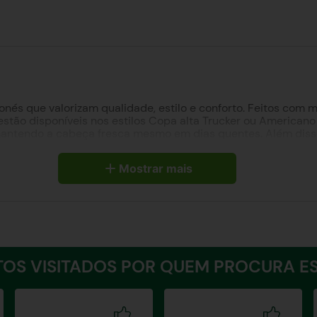
nés que valorizam qualidade, estilo e conforto. Feitos com m
 estão disponíveis nos estilos Copa alta Trucker ou American
mantendo a cabeça fresca mesmo em dias quentes. Além disso
6,5cm e circunferência ajustável de 53 a 62cm. Com uma aba
dades ao ar livre, os bonés All Hunter proporcionam estilo, pra
Mostrar mais
OS VISITADOS POR QUEM PROCURA ES