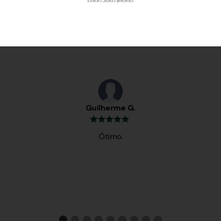
Testemunhos
Guilherme G.
Ótimo.