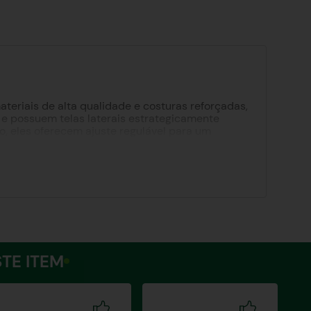
ateriais de alta qualidade e costuras reforçadas,
o e possuem telas laterais estrategicamente
, eles oferecem ajuste regulável para um
 de 7cm, os bonés protegem do sol e adicionam
ticidade e conforto.
TE ITEM