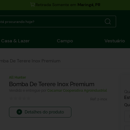
Retirada Somente em
Maringá, PR
tá procurando hoje?
Casa & Lazer
Campo
Vestuário
mba De Terere Inox Premium
All Hunter
Bomba De Terere Inox Premium
Cocamar Cooperativa Agroindustrial
Qu
Es
Ref:
2-inox
Qu
Detalhes do produto