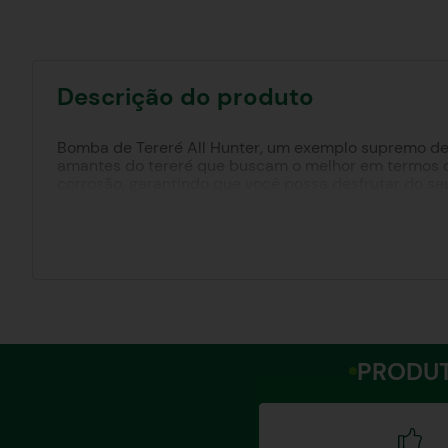
Descrição do produto
Bomba de Tereré All Hunter, um exemplo supremo de q
amantes do tereré que buscam o melhor em termos d
corrosão, garantindo que você possa desfrutar do se
odor ou gosto indesejados para a bebida, mantendo o
pintura epóxi, proporcionando um acabamento impecáv
personalizada da All Hunter adiciona um toque de e
uma escova especialmente projetada para sua fácil 
entre as cores disponíveis: INOX, PRETO ou ROSE, pa
tamanho perfeito para desfrutar do seu tereré com c
a escolha definitiva para os conhecedores mais exige
PRODUT