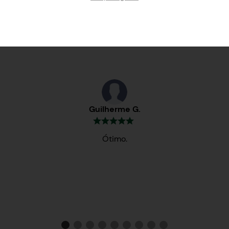
Testemunhos
Guilherme G.
Ótimo.