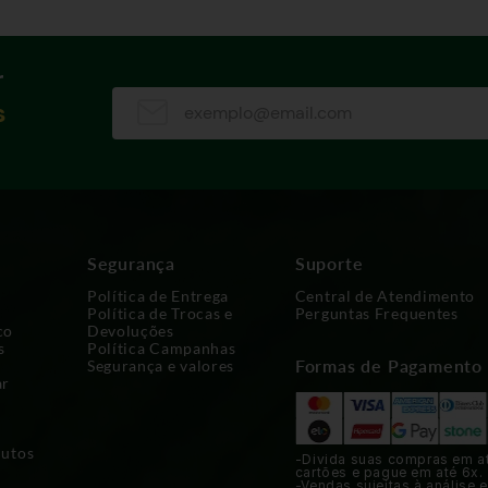
r
s
Segurança
Suporte
Política de Entrega
Central de Atendimento
Política de Trocas e
Perguntas Frequentes
co
Devoluções
s
Política Campanhas
Formas de Pagamento
Segurança e valores
ar
dutos
-Divida suas compras em a
cartões e pague em até 6x.
-Vendas sujeitas à análise e