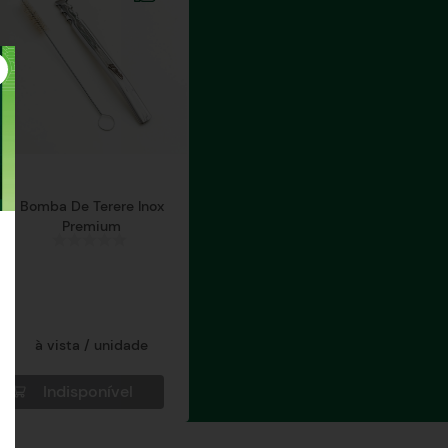
Bomba De Terere Inox
Premium
à vista / unidade
Indisponível