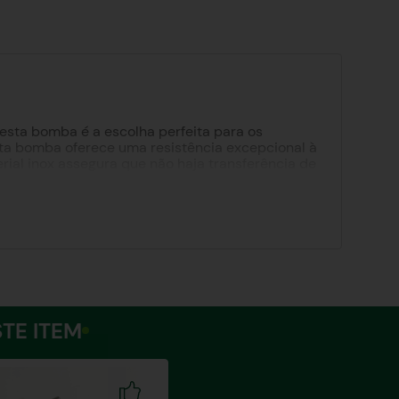
esta bomba é a escolha perfeita para os
ta bomba oferece uma resistência excepcional à
ial inox assegura que não haja transferência de
a de Tereré All Hunter é finalizada com uma
mba ainda mais especial, a gravação a laser
higiene adequada, a bomba vem acompanhada de
reré sempre limpa e pronta para uso. Escolha
ões de 20cm, a Bomba de Tereré All Hunter é o
ável de tereré com a Bomba de Tereré All Hunter,
TE ITEM