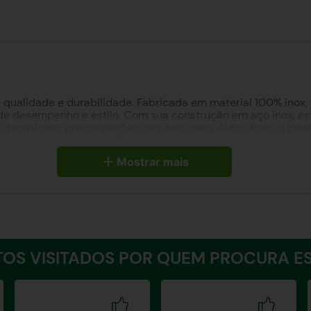
ualidade e durabilidade. Fabricada em material 100% inox, 
e desempenho e estilo. Com sua construção em aço inox, es
u tereré sem preocupações com ferrugem. Além disso, o mater
 sabor puro e autêntico. Para um toque de elegância, a Bomb
el e duradouro na cor de sua escolha. E para tornar sua bo
Mostrar mais
xclusividade e personalidade. Além disso, para garantir a 
higienização. Dessa forma, você pode manter sua bomba de te
ra combinar com seu estilo e preferências. Com suas dimens
onforto e praticidade. Desfrute de uma experiência incompar
ntes.
OS VISITADOS POR QUEM PROCURA ES