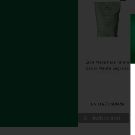
Erva Mate Para Tereré
Sabor Menta Sagrado
Mate
à vista / unidade
Indisponível