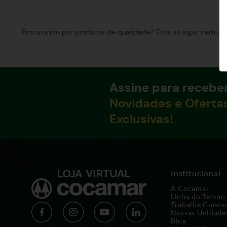
Procurando por produtos de qualidade? Está no lugar certo, a
Assine para recebe
Novidades e Oferta
Exclusivas!
Institucional
A Cocamar
Linha do Tempo
Trabalhe Conos
Nossas Unidade
Blog