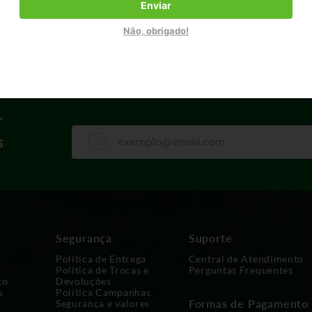
Enviar
Não, obrigado!
qui você encontra os melhores produtos.
r
s
Segurança
Suporte
Política de Entrega
Central de Atendimento
Política de Trocas e
Perguntas Frequentes
co
Devoluções
s
Política Campanhas
Formas de Pagamento
Segurança e valores