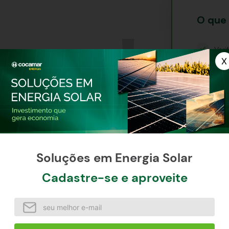
O que 
ops!
Veri
Tent
Util
Proc
Soluções em Energia Solar
Cadastre-se e aproveite