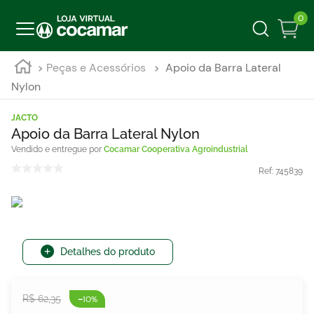
0
Peças e Acessórios
Apoio da Barra Lateral
Nylon
JACTO
Apoio da Barra Lateral Nylon
Cocamar Cooperativa Agroindustrial
Ref:
745839
Detalhes do produto
-
R$
62
,
35
10%