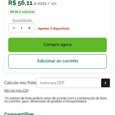
R$
56
,
11
R$ 56,11
subtotal
Quantidade
egócios
ocamar
－
＋
3 disponíveis
Compre agora
Adicionar ao carrinho
Calcule seu frete
Não sei meu CEP
*Os valores de frete podem variar de acordo com a combinação de itens
no carrinho, peso, dimensões do produto e transportadora.
Compartilhar