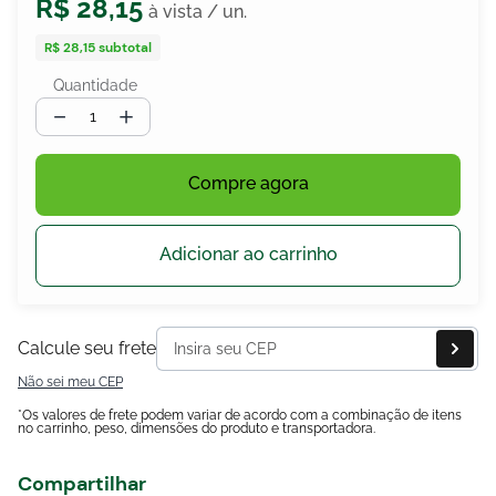
R$
28
,
15
R$ 28,15
subtotal
Quantidade
egócios
ocamar
－
＋
Compre agora
Adicionar ao carrinho
Calcule seu frete
Não sei meu CEP
*Os valores de frete podem variar de acordo com a combinação de itens
no carrinho, peso, dimensões do produto e transportadora.
Compartilhar