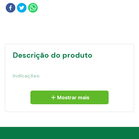
Blog
Descrição do produto
Indicações:
Azium Solução, é indicado para aquelas situações
ou condições em que se faz necessária uma
resposta hormonal imediata.
Mostrar mais
Por conseguinte, é indicado por via intravenosa
nos estados de choque, toxemia e crises
circulatórias.
Pequenos animais – Azium Solução é indicado
para as inflamações que envolvam as
articulações e estruturas acessórias,