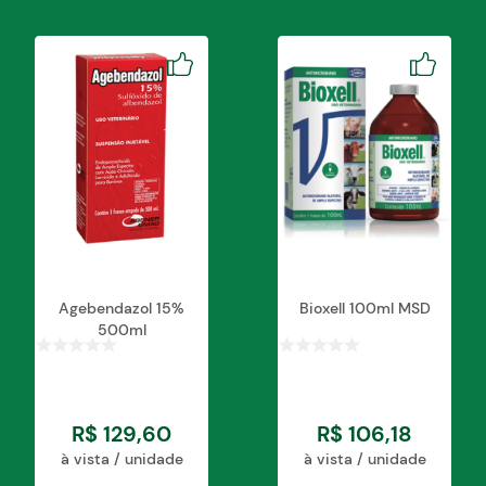
Indicado em anestesia de infiltração e tópica.
Agebendazol 15%
Bioxell 100ml MSD
500ml
R$
129
,
60
R$
106
,
18
à vista / unidade
à vista / unidade