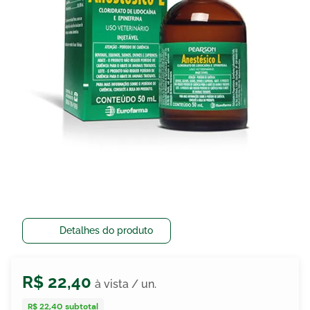
egócios
ocamar
Detalhes do produto
R$
22
,
40
R$ 22,40
subtotal