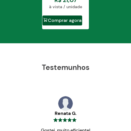
R$
21
,
07
à vista / unidade
Comprar agora
Testemunhos
Renata G.
Gostei, muito eficiente!