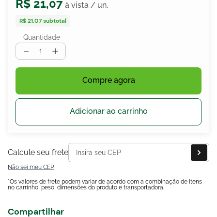
R$
21
,
07
R$ 21,07
subtotal
Quantidade
egócios
ocamar
－
＋
Compre agora
Adicionar ao carrinho
Calcule seu frete
Não sei meu CEP
*Os valores de frete podem variar de acordo com a combinação de itens
no carrinho, peso, dimensões do produto e transportadora.
Compartilhar