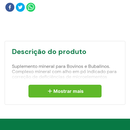
Blog
Descrição do produto
Suplemento mineral para Bovinos e Bubalinos.
Complexo mineral com alho em pó indicado para
correção de deficiências de microelementos
minerais.
Melhora a conversão alimentatr, ganho de peso e
Mostrar mais
o aumento da produção.
Atua também como um repelente natural contra
moscas!
Sobre
Alho em pó + Minerais