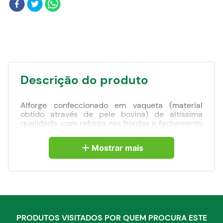
Blog
Descrição do produto
Alforge confeccionado em vaqueta (material
obtido através de pele bovina) de altíssima
qualidade, com reforço nas bordas e fechamento
dos bolsos em fitas autocolantes.
Mostrar mais
Indicação:
Um alforje ou alforge é um tipo de bolsa
usualmente presa a uma sela e usada para
transporte de objetos em animais de montaria,
pode ser usado tanto em cavalos, mulas ou
asnos.
PRODUTOS VISITADOS POR QUEM PROCURA ESTE