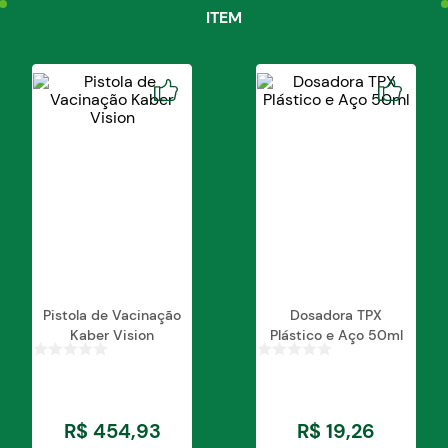
ITEM
Detalhes técnicos:
Comprimento total: 92cm
Largura: 30cm
Bolso:
Largura: 30cm Comprimento: 30cm Altura:
8cm
Observação: As medidas são aproximadas,
podendo haver pequenas variações.
Pistola de Vacinação
Dosadora TPX
Kaber Vision
Plástico e Aço 50ml
R$
454
,
93
R$
19
,
26