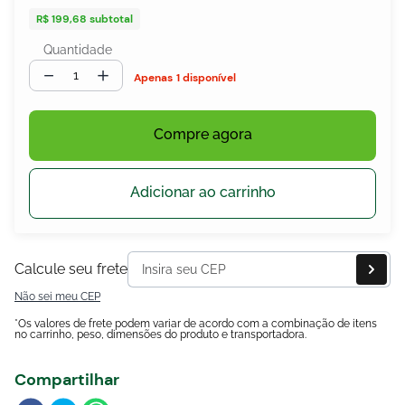
R$ 199,68
subtotal
Quantidade
－
＋
1 disponível
Compre agora
egócios
ocamar
Adicionar ao carrinho
Calcule seu frete
Não sei meu CEP
*Os valores de frete podem variar de acordo com a combinação de itens
no carrinho, peso, dimensões do produto e transportadora.
Compartilhar