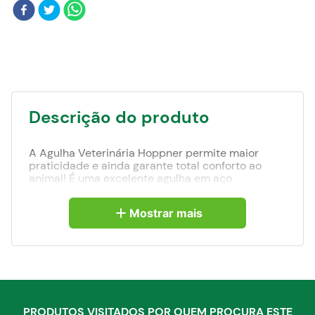
Blog
Descrição do produto
A Agulha Veterinária Hoppner permite maior
praticidade e ainda garante total conforto ao
animal! É uma excelente agulha em aço
inoxidável, corte bisel trifacetado, canhão Luer
Lock em latão cromado, não entorta com o uso
Mostrar mais
diário e não vaza. Agulha Veterinária Hoppner é
para você que busca por um produto de alta
qualidade!
PRODUTOS VISITADOS POR QUEM PROCURA ESTE