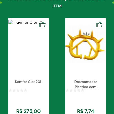
ITEM
Kemfor Clor 20L
Desmamador
Plástico com
Regulagem de Rosca
R$
275
,
00
R$
7
,
74