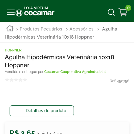
0
Produtos Pecuários
Acessórios
Agulha
Hipodérmicas Veterinária 10x18 Hoppner
HOPPNER
Agulha Hipodérmicas Veterinária 10x18
Hoppner
Cocamar Cooperativa Agroindustrial
Ref:
450758
Detalhes do produto
R$
2
,
65