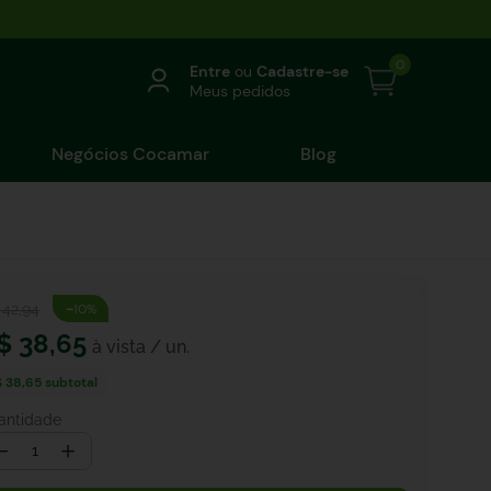
0
Entre
ou
Cadastre-se
Meus pedidos
Negócios Cocamar
Blog
-
42
,
94
10%
$
38
,
65
$ 38,65
subtotal
antidade
－
＋