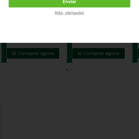
Enviar
Não, obrigado!
R$
84
,
63
R$
4
,
21
R$
94
,
03
R$
4
,
68
à vista / unidade
à vista / unidade
Comprar agora
Comprar agora