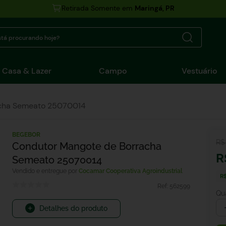
Retirada Somente em
Maringá, PR
tá procurando hoje?
Casa & Lazer
Campo
Vestuário
acha Semeato 25070014
BEGEBOR
R$
Condutor Mangote de Borracha
R
Semeato 25070014
Cocamar Cooperativa Agroindustrial
R
Ref:
562599
Qu
Detalhes do produto