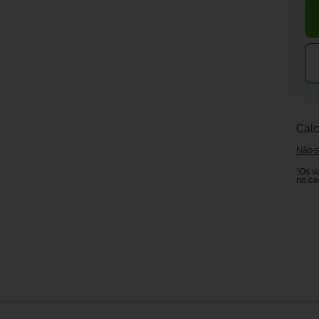
Calc
Não s
*Os v
no ca