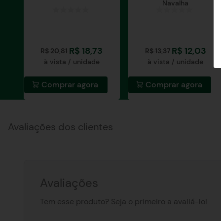
Navalha
R$
18
,
73
R$
12
,
03
R$
20
,
81
R$
13
,
37
à vista / unidade
à vista / unidade
Comprar agora
Comprar agora
Avaliações dos clientes
Avaliações
Tem esse produto? Seja o primeiro a avaliá-lo!