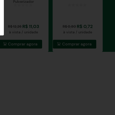
Pulverizador
R$
11
,
03
R$
0
,
72
R$
12
,
26
R$
0
,
80
à vista / unidade
à vista / unidade
Comprar agora
Comprar agora