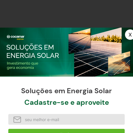
OS VISITADOS POR QUEM PROCURA ES
-
10%
-
10%
Soluções em Energia Solar
Cadastre-se e aproveite
Protetor
Retentor 25x47x10