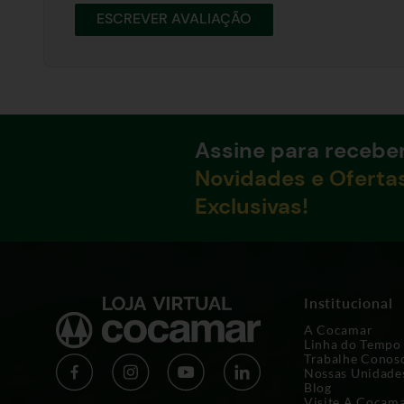
ESCREVER AVALIAÇÃO
Assine para recebe
Novidades e Oferta
Exclusivas!
Institucional
A Cocamar
Linha do Tempo
Trabalhe Conos
Nossas Unidade
Blog
Visite A Cocam