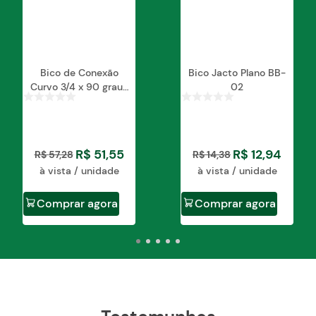
Bico de Conexão
Bico Jacto Plano BB-
Curvo 3/4 x 90 graus
02
Jacto
R$
51
,
55
R$
12
,
94
R$
57
,
28
R$
14
,
38
à vista / unidade
à vista / unidade
Comprar agora
Comprar agora