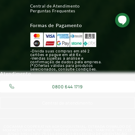
Central de Atendimento
Perguntas Frequentes
Formas de Pagamento
-Divida suas compras em até 2
cartões e pague em até 6x.
-Vendas sujeitas à análise e
confirmação de dados pela empresa.
(*)Ofertas válidas para produtos
selecionados, consulte condições.
Atendimento
0800 644 1719
Central de atendimento
COCAMAR COOPERATIVA AGROINDUSTRIAL: ESTRADA OSWALDO DE
MORAES CORREA, N° 1000, PARQUE INDUSTRIAL - MARINGÁ - PR | CEP
87065-590 | CNPJ: 79.114.450/0255-83 CENTRO DE ORIENTAÇÃO