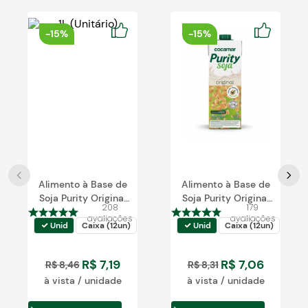
Blog
-
15%
-
15%
Alimento à Base de
Alimento à Base de
Soja Purity Original
Soja Purity Original
208
179
Zero 1L
1L
avaliações
avaliações
Unid
Caixa (12un)
Unid
Caixa (12un)
R$
7
,
19
R$
7
,
06
R$
8
,
46
R$
8
,
31
à vista / unidade
à vista / unidade