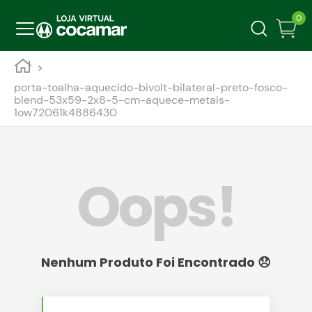
0
porta-toalha-aquecido-bivolt-bilateral-preto-fosco-
blend-53x59-2x8-5-cm-aquece-metais-
1ow72061k4886430
Oops!