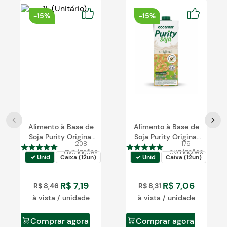
Blog
-
15%
-
15%
Alimento à Base de
Alimento à Base de
Soja Purity Original
Soja Purity Original
208
179
Zero 1L
1L
avaliações
avaliações
Unid
Caixa (12un)
Unid
Caixa (12un)
R$
7
,
19
R$
7
,
06
R$
8
,
46
R$
8
,
31
à vista / unidade
à vista / unidade
Comprar agora
Comprar agora