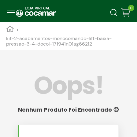
0
kit-2-acabamentos-monocomando-lift-baixa-
pressao-3-4-docol-171941n01ag66212
Oops!