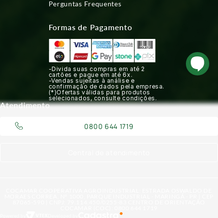
Perguntas Frequentes
Formas de Pagamento
-Divida suas compras em até 2
cartões e pague em até 6x.
-Vendas sujeitas à análise e
confirmação de dados pela empresa.
(*)Ofertas válidas para produtos
selecionados, consulte condições.
Atendimento
0800 644 1719
Central de atendimento
COCAMAR COOPERATIVA AGROINDUSTRIAL: ESTRADA OSWALDO DE
MORAES CORREA, N° 1000, PARQUE INDUSTRIAL - MARINGÁ - PR | CEP
87065-590 | CNPJ: 79.114.450/0255-83 CENTRO DE ORIENTAÇÃO
COCAMAR (COC): 0800 644 1719
Powered by
Developed by