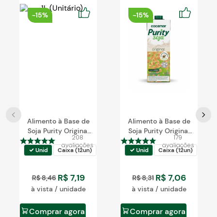
Blog
-
15%
-
15%
Alimento à Base de
Alimento à Base de
Soja Purity Original
Soja Purity Original
208
179
Zero 1L
1L
avaliações
avaliações
Unid
Caixa (12un)
Unid
Caixa (12un)
R$
7
,
19
R$
7
,
06
R$
8
,
46
R$
8
,
31
à vista / unidade
à vista / unidade
Comprar agora
Comprar agora