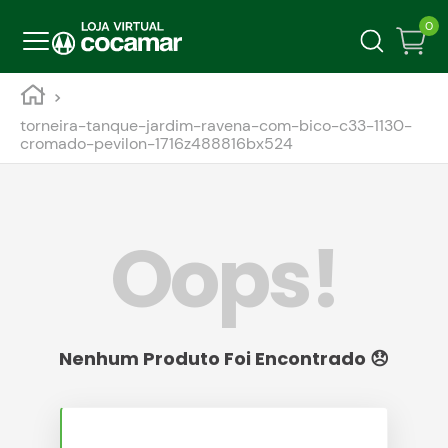
0
torneira-tanque-jardim-ravena-com-bico-c33-1130-
cromado-pevilon-1716z488816bx524
Oops!