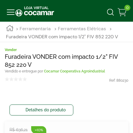
0
Ferramentaria
Ferramentas Elétricas
Furadeira VONDER com impacto 1/2" FIV 852 220 V
Vonder
Furadeira VONDER com impacto 1/2" FIV
852 220 V
Cocamar Cooperativa Agroindustrial
Ref:
880230
Detalhes do produto
-
R$
636
,
21
10%