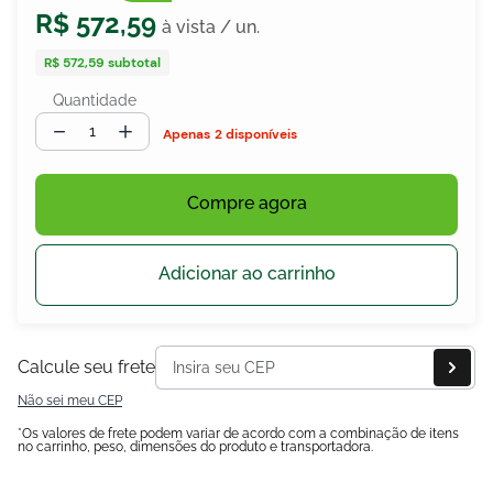
R$
572
,
59
R$ 572,59
subtotal
Quantidade
－
＋
2 disponíveis
egócios
ocamar
Compre agora
Adicionar ao carrinho
Calcule seu frete
Não sei meu CEP
*Os valores de frete podem variar de acordo com a combinação de itens
no carrinho, peso, dimensões do produto e transportadora.