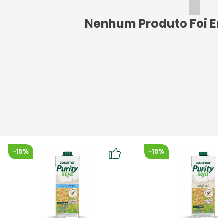
-
15%
-
15%