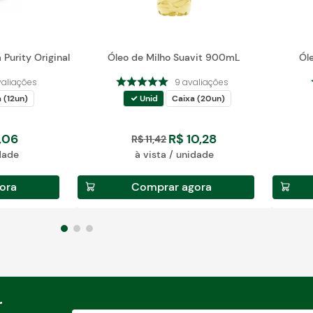
 Purity Original
Óleo de Milho Suavit 900mL
Ól
valiações
9
avaliações
 (12un)
Unid
Caixa (20un)
,
06
R$
10
,
28
R$
11
,
42
idade
à vista / unidade
ora
Comprar agora
r