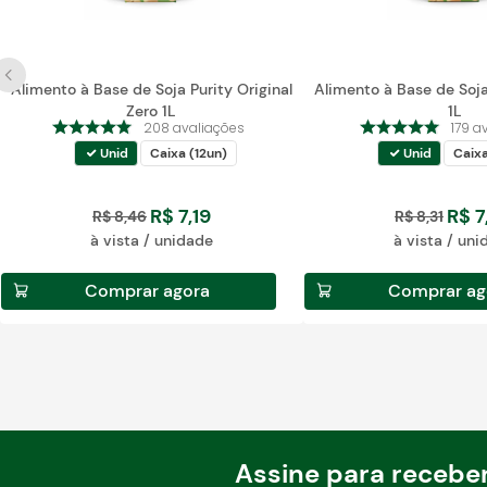
Alimento à Base de Soja Purity Original
Alimento à Base de Soja
Zero 1L
1L
208
avaliações
179
a
Unid
Caixa (12un)
Unid
Caixa
R$
7
,
19
R$
7
R$
8
,
46
R$
8
,
31
à vista / unidade
à vista / un
Comprar agora
Comprar ag
Assine para recebe