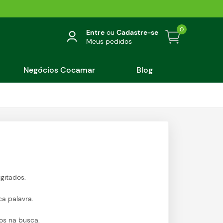
0
Entre
ou
Cadastre-se
Meus pedidos
Negócios Cocamar
Blog
igitados.
ca palavra.
cos na busca.