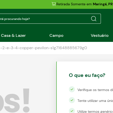
Retirada Somente em
Maringá, PR
tá procurando hoje?
Casa & Lazer
Campo
Vestuário
1-2-e-3-4-copper-pevilon-s1g71648885679g0
O que eu faço?
s!
Verifique os termos d
Tente utilizar uma úni
Utilize termos genéri