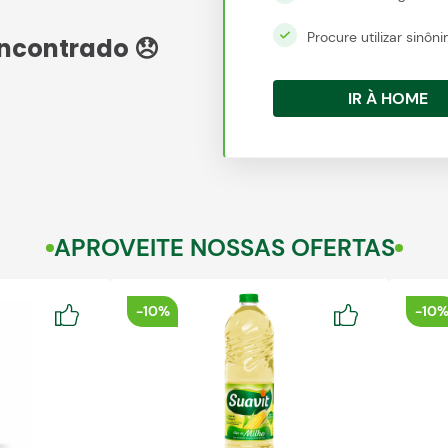
Procure utilizar sinô
IR À HOME
APROVEITE NOSSAS OFERTAS
-
10%
-
10