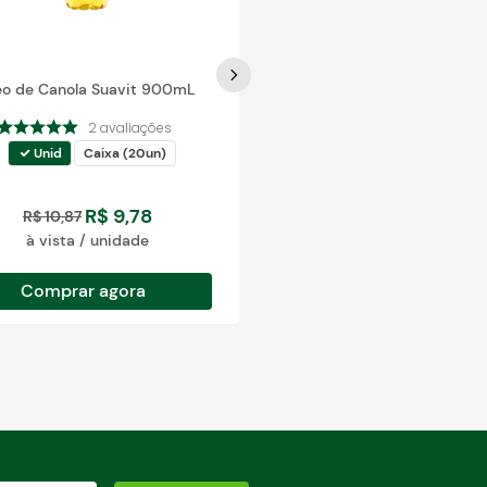
eo de Canola Suavit 900mL
2
avaliações
Unid
Caixa (20un)
R$
9
,
78
R$
10
,
87
à vista / unidade
Comprar agora