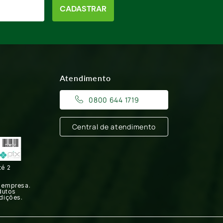
CADASTRAR
Atendimento
0800 644 1719
Central de atendimento
té 2
 empresa.
dutos
dições.