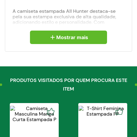
A camiseta estampada All Hunter destaca-se
pela sua estampa exclusiva de alta qualidade,
adicionando estilo e personalidade. Com
modelagem clássica e ajuste adequado,
proporciona praticidade e conforto.
Mostrar mais
Feita de 100% algodão, é suave, respirável e
durável. Fácil de lavar e secar, mantém sua forma
e cor originais. Uma escolha essencial para
homens que valorizam estilo, conforto e
qualidade.
Tabela de Medidas
PRODUTOS VISITADOS POR QUEM PROCURA ESTE
ITEM