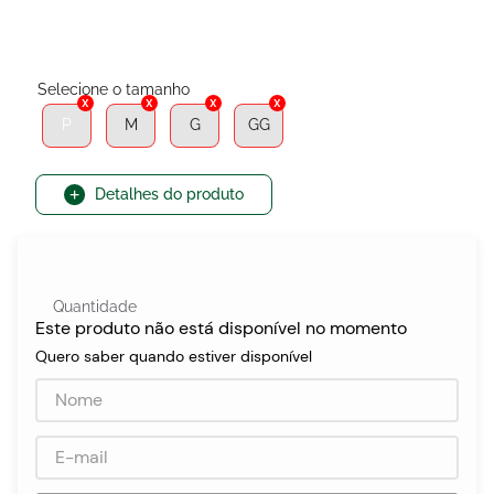
egócios
ocamar
P
M
G
GG
Detalhes do produto
Quantidade
Este produto não está disponível no momento
Quero saber quando estiver disponível