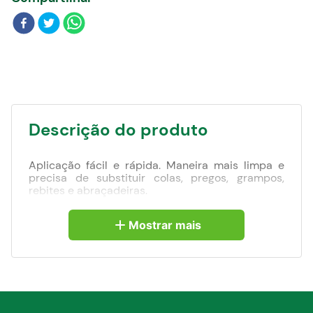
Blog
Descrição do produto
Aplicação fácil e rápida. Maneira mais limpa e
precisa de substituir colas, pregos, grampos,
rebites e abraçadeiras.
Mostrar mais
Indicação:
Indicada para montagem e união de placas,
plásticos, emblemas, fixação de artigos de metal
ou plástico, cartazes e frisos automotivos.
A quantidade de fita a ser aplicada depende
muito do tipo de material que se está utilizando,