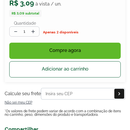
R$
3
,
09
R$ 3,09
subtotal
Quantidade
egócios
ocamar
－
＋
2 disponíveis
Compre agora
Adicionar ao carrinho
Calcule seu frete
Não sei meu CEP
*Os valores de frete podem variar de acordo com a combinação de itens
no carrinho, peso, dimensões do produto e transportadora.
Compartilhar