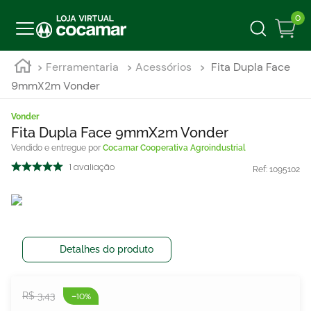
0
Ferramentaria
Acessórios
Fita Dupla Face
9mmX2m Vonder
Vonder
Fita Dupla Face 9mmX2m Vonder
Cocamar Cooperativa Agroindustrial
1
avaliação
Ref:
1095102
Detalhes do produto
-
R$
3
,
43
10%