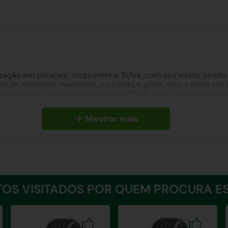
ilização em picapes, crossovers e SUVs, com uso misto, sendo
ém de materiais modernos, incluindo a sílica, que o torna um
 diversas qualidades dos pneus Pirelli, como a durabilidade 
ulcos largos e diversas ramificações em suas nervuras, aliado
em tração, estabilidade e frenagem.
Mostrar mais
OS VISITADOS POR QUEM PROCURA ES