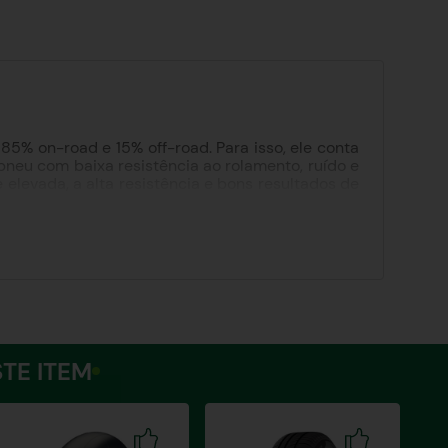
 85% on-road e 15% off-road. Para isso, ele conta
 pneu com baixa resistência ao rolamento, ruído e
elevada, a alta resistência e bons resultados de
s à composição com alto teor de sílica, o Pirelli
TE ITEM