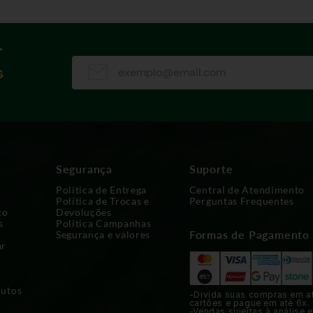
r
s
Segurança
Suporte
Política de Entrega
Central de Atendimento
Política de Trocas e
Perguntas Frequentes
co
Devoluções
s
Política Campanhas
Formas de Pagamento
Segurança e valores
ar
dutos
-Divida suas compras em a
cartões e pague em até 6x.
-Vendas sujeitas à análise e