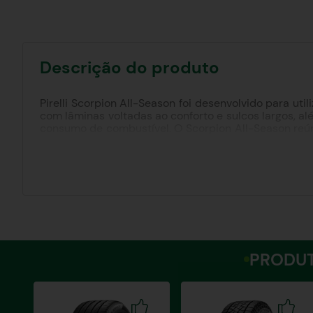
Descrição do produto
Pirelli Scorpion All-Season foi desenvolvido para ut
com lâminas voltadas ao conforto e sulcos largos, al
consumo de combustível. O Scorpion All-Season reúne
estabilidade e aderência. Com desenho assimétrico, s
Scorpion All-Season porporciona ótimo desempenho 
Detalhes técnicos:
Marca: Pirelli
Tipo de Terreno: HT
Índice de velocidade: H - 210km/h
Índice de Carga: 104 - 900kg 104x
PRODUT
Aro: 18