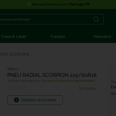
Retirada Somente em
Maringá, PR
tá procurando hoje?
Casa & Lazer
Campo
Vestuário
ION 225/60R18
PIRELLI
PNEU RADIAL SCORPION 225/60R18
Cocamar Cooperativa Agroindustrial
Qu
Es
Ref:
1019601
Qu
Detalhes do produto