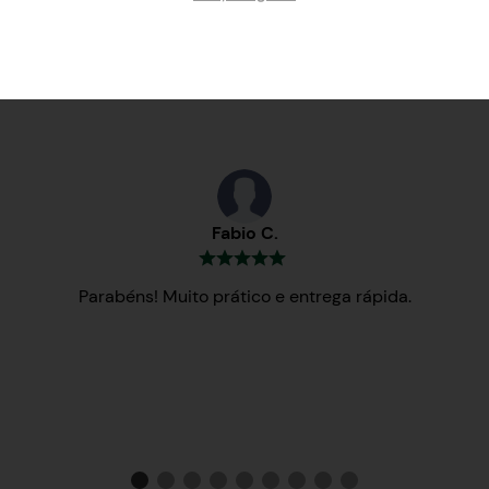
Testemunhos
Fabio C.
Parabéns! Muito prático e entrega rápida.