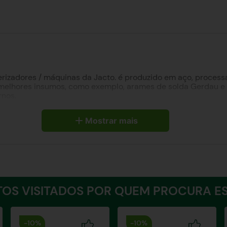
lverizadores / máquinas da Jacto. é produzido em aço, proc
melhores insumos, como exemplo, arames de solda Gerdau e Es
rnos.
Mostrar mais
OS VISITADOS POR QUEM PROCURA ES
-
10%
-
10%