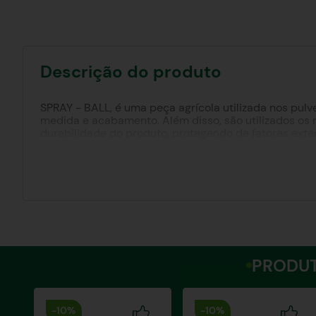
Descrição do produto
SPRAY - BALL, é uma peça agrícola utilizada nos pu
medida e acabamento. Além disso, são utilizados os 
durabilidade do produto, protegendo de fatores exte
PRODUT
-
10%
-
10%