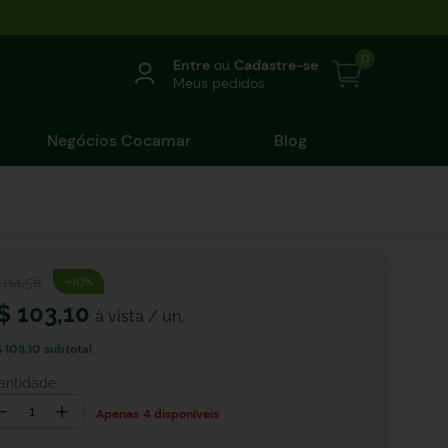
0
Entre
ou
Cadastre-se
Meus pedidos
Negócios Cocamar
Blog
-
114
,
56
10%
$
103
,
10
 103,10
subtotal
antidade
－
＋
4 disponíveis