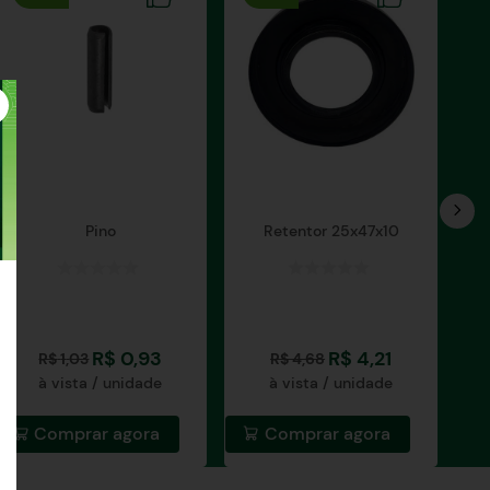
Pino
Retentor 25x47x10
R$
0
,
93
R$
4
,
21
R$
1
,
03
R$
4
,
68
à vista / unidade
à vista / unidade
Comprar agora
Comprar agora