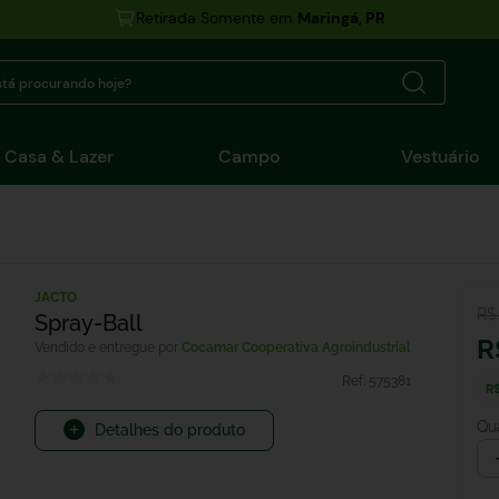
Retirada Somente em
Maringá, PR
tá procurando hoje?
Casa & Lazer
Campo
Vestuário
JACTO
R$
Spray-Ball
R
Cocamar Cooperativa Agroindustrial
Ref:
575381
R$
Qu
Detalhes do produto