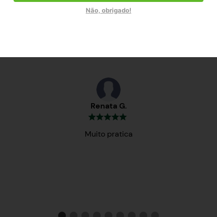
Não, obrigado!
Testemunhos
Renata G.
Muito pratica