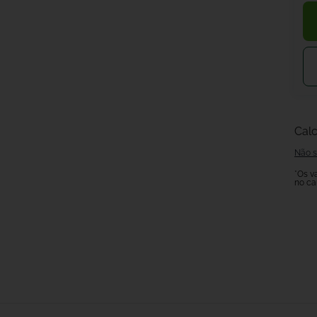
Calc
Não s
*Os v
no ca