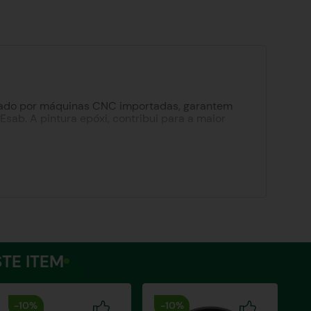
essado por máquinas CNC importadas, garantem
ab. A pintura epóxi, contribui para a maior
TE ITEM
-
10%
-
10%