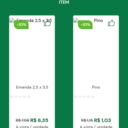
ITEM
-
10%
-
10%
Emenda 2,5 x 3,5
Pino
R$
6
,
35
R$
1
,
03
R$
7
,
06
R$
1
,
15
à vista / unidade
à vista / unidade