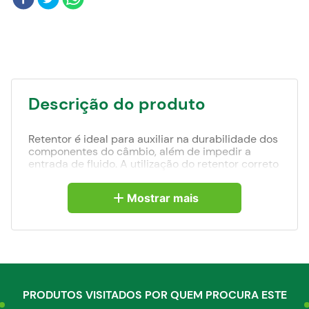
Blog
Descrição do produto
Retentor é ideal para auxiliar na durabilidade dos
componentes do câmbio, além de impedir a
entrada de fluido. A utilização do retentor correto
também faz com que sejam evitados gastos com
manutenções, possibilitando uma economia
Mostrar mais
maior, afinal, os retentores custam menos que os
reparos. Por conta disso, é importante manter
sempre os retentores em um bom estado e
substituí-los a partir do momento que não
conseguem mais realizar suas funções de forma
eficiente.
PRODUTOS VISITADOS POR QUEM PROCURA ESTE