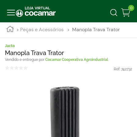
0
Peças e Acessórios
Manopla Trava Trator
Jacto
Manopla Trava Trator
Cocamar Cooperativa Agroindustrial
Ref:
742732