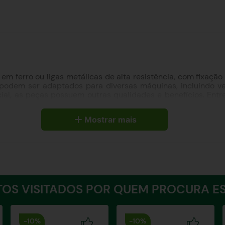
 em ferro ou ligas metálicas de alta resistência, com fixaç
podem ser adaptados para diversas máquinas, incluindo ve
cial, as peças possuem outras qualidades e benefícios. Ent
Mostrar mais
que 600 N/mm2;
•
As peças não sofrem perda de material d
ensão);
•
As buchas para tratores são fáceis de montar e instal
OS VISITADOS POR QUEM PROCURA ES
-
10%
-
10%