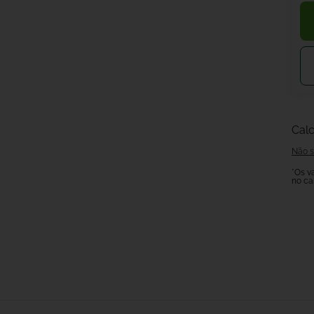
Calc
Não s
*Os v
no ca