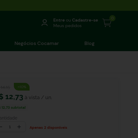
0
Entre
ou
Cadastre-se
Meus pedidos
Negócios Cocamar
Blog
-
14
,
15
10%
$
12
,
73
 12,73
subtotal
antidade
－
＋
2 disponíveis