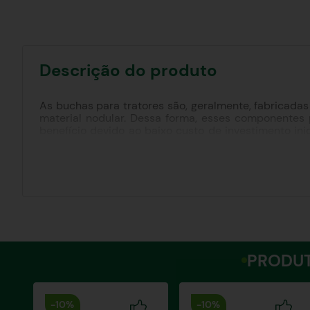
Descrição do produto
As buchas para tratores são, geralmente, fabricadas
material nodular. Dessa forma, esses componentes 
benefício devido ao baixo custo de investimento ini
para tratores, podemos citar:
•
Resistência das buchas para tratores é maior 
tratamento térmico (recomendado para o alívio de t
PRODUT
-
10%
-
10%