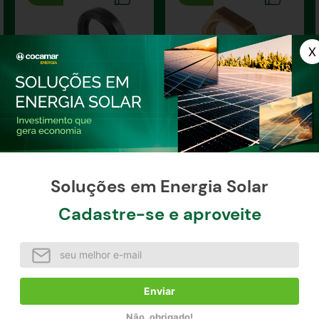
Retentor da Caixa de
Porca 4mm
Navalha
Soluções em Energia Solar
Cadastre-se e aproveite
R$
12
,
03
R$
25
,
20
R$
13
,
37
R$
28
,
00
à vista / unidade
à vista / unidade
Comprar agora
Comprar agora
Enviar
Não, obrigado!