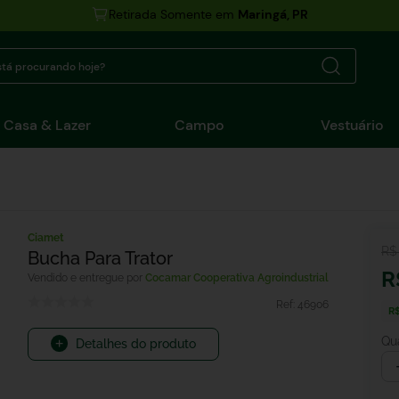
Retirada Somente em
Maringá, PR
tá procurando hoje?
Casa & Lazer
Campo
Vestuário
Ciamet
R$
Bucha Para Trator
R
Cocamar Cooperativa Agroindustrial
Ref:
46906
R$
Qu
Detalhes do produto