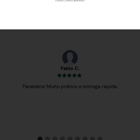
Testemunhos
Fabio C.
Parabéns! Muito prático e entrega rápida.