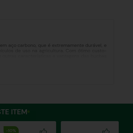
ão em aço carbono, que é extremamente durável, e
ículos de uso na agricultura. Com ótimo custo-
re outras características e vantagens das buchas
urante o processo de instalação ou durante o
ar.
TE ITEM
-
10%