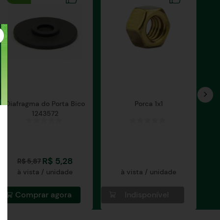
Diafragma do Porta Bico
Porca 1x1
1243572
R$
5
,
28
R$
5
,
87
à vista / unidade
à vista / unidade
Comprar agora
Indisponível