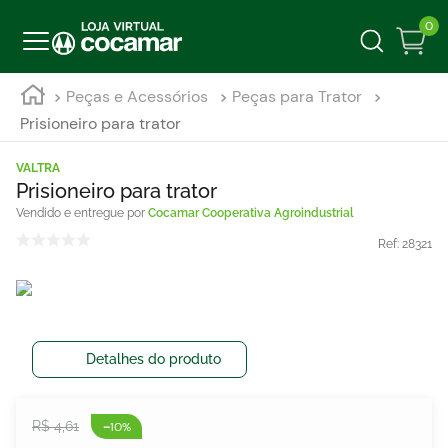
0
Peças e Acessórios
Peças para Trator
Prisioneiro para trator
VALTRA
Prisioneiro para trator
Cocamar Cooperativa Agroindustrial
Ref:
28321
Detalhes do produto
-
R$
4
,
61
10%