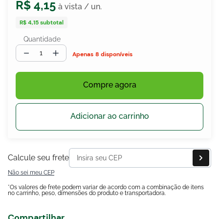
R$
4
,
15
R$ 4,15
subtotal
Quantidade
egócios
ocamar
－
＋
8 disponíveis
Compre agora
Adicionar ao carrinho
Calcule seu frete
Não sei meu CEP
*Os valores de frete podem variar de acordo com a combinação de itens
no carrinho, peso, dimensões do produto e transportadora.
Compartilhar