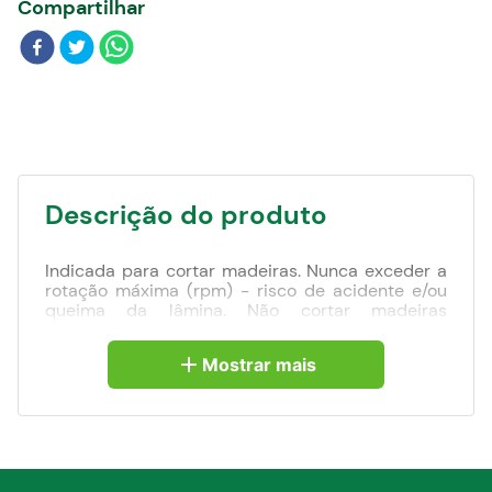
Compartilhar
Blog
Descrição do produto
Indicada para cortar madeiras. Nunca exceder a
rotação máxima (rpm) - risco de acidente e/ou
queima da lâmina. Não cortar madeiras
impregnadas com massa ou cimento. Para cortes
em MDF, a vida útil da serra e o nível de
Mostrar mais
qualidade do acabamento serão reduzidos.
Corpo em aço carbono com dentes de metal
duro/vídea que proporcionam maior vida útil.
Detalhes técnicos: