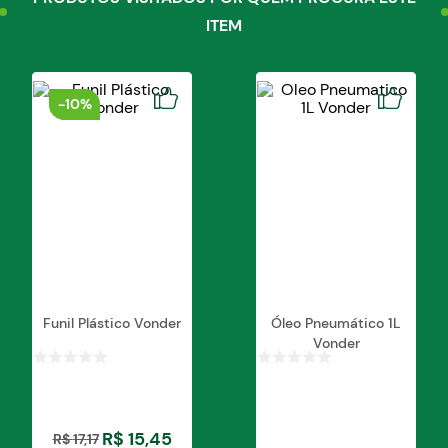
ITEM
-
10%
Funil Plástico Vonder
Óleo Pneumático 1L
Vonder
R$
15
,
45
R$
17
,
17