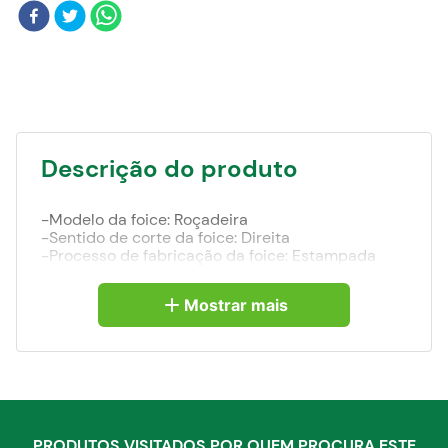
Blog
Descrição do produto
-Modelo da foice: Roçadeira
-Sentido de corte da foice: Direita
-Processo de fabricação da foice: Estampada
-Tipo de olho da foice: Redondo
-Medida do olho da foice: 36,0 mm
Mostrar mais
-Comprimento da lâmina da foice: 375,0 mm
-Comprimento do encaixe da foice: 175,0 mm
PRODUTOS VISITADOS POR QUEM PROCURA ESTE