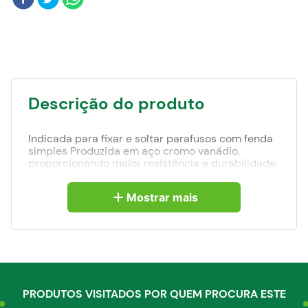
Blog
Descrição do produto
Indicada para fixar e soltar parafusos com fenda
simples Produzida em aço cromo vanádio,
proporcionando maior resistência e durabilidade.
Possui acabamento niquelado que confere maior
resistência contra oxidação/corrosão. Conta com
Mostrar mais
ponta magnetizada que facilita tanto a colocação
quanto a retirada de parafusos em locais de
difícil acesso. Cabo anatômico em polipropileno
que garante maior conforto ao operador.
PRODUTOS VISITADOS POR QUEM PROCURA ESTE